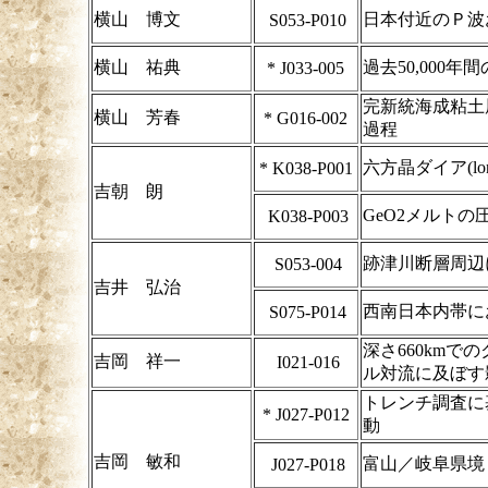
横山 博文
日本付近のＰ波
S053-P010
横山 祐典
過去50,000
*
J033-005
完新統海成粘土
横山 芳春
*
G016-002
過程
六方晶ダイア(lon
*
K038-P001
吉朝 朗
GeO2メルト
K038-P003
跡津川断層周辺
S053-004
吉井 弘治
西南日本内帯に
S075-P014
深さ660km
吉岡 祥一
I021-016
ル対流に及ぼす
トレンチ調査に
*
J027-P012
動
吉岡 敏和
富山／岐阜県境
J027-P018