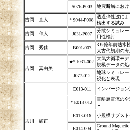
地震断層におけ
S076-P003
透過弾性波によ
吉岡 直人
*
S044-P008
検出する試み
分散シミュレー
吉岡 伸人
J031-P007
用性検討
3５億年前熱水
吉岡 秀佳
B001-003
太古代初期の海
大気大循環モデ
★*
J031-002
規模データの処
吉岡 真由美
地球シミュレー
J077-012
視化と表現
インバージョン法
E013-011
電離層電流の全
*
E013-012
－
小規模サブスト
E013-016
吉川 顕正
Ground Magnetic V
E014-004