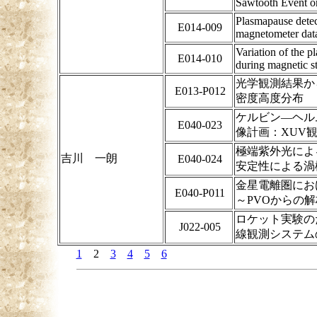
Sawtooth Event on
Plasmapause detect
E014-009
magnetometer data 
Variation of the p
E014-010
during magnetic s
光学観測結果か
E013-P012
密度高度分布
ケルビン―ヘル
E040-023
像計画：XUV
極端紫外光によ
吉川 一朗
E040-024
安定性による渦
金星電離圏にお
E040-P011
～PVOからの解
ロケット実験の
J022-005
線観測システム
1
2
3
4
5
6