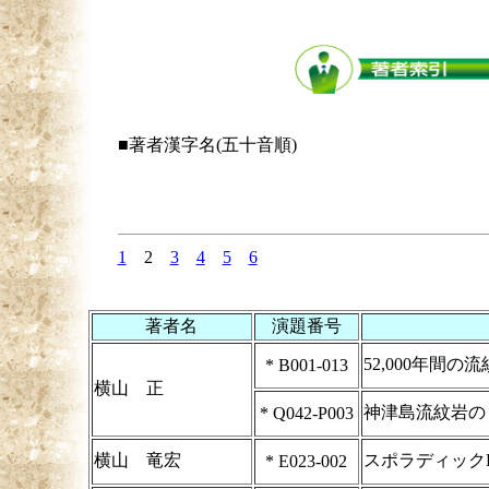
■著者漢字名(五十音順)
1
2
3
4
5
6
著者名
演題番号
52,000年間
*
B001-013
横山 正
神津島流紋岩の
*
Q042-P003
横山 竜宏
スポラディック
*
E023-002