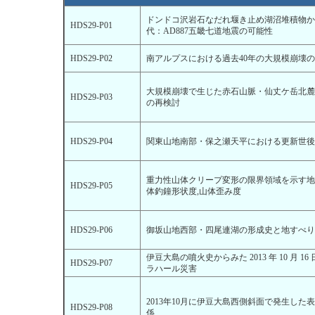
ドンドコ沢岩石なだれ堰き止め湖沼堆積物か
HDS29-P01
代：AD887五畿七道地震の可能性
HDS29-P02
南アルプスにおける過去40年の大規模崩壊
大規模崩壊で生じた赤石山脈・仙丈ケ岳北麓
HDS29-P03
の再検討
HDS29-P04
関東山地南部・保之瀬天平における更新世後
重力性山体クリープ変形の限界領域を示す地
HDS29-P05
体釣鐘形状度,山体歪み度
HDS29-P06
御坂山地西部・四尾連湖の形成史と地すべり
伊豆大島の噴火史からみた 2013 年 10 月 1
HDS29-P07
ラハール災害
2013年10月に伊豆大島西側斜面で発生し
HDS29-P08
係