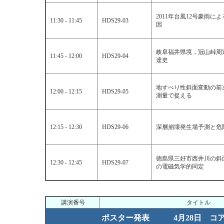
2011年台風12号豪雨
11:30 - 11:45
HDS29-03
因
岐阜福井県境，冠山峠周
11:45 - 12:00
HDS29-04
達史
地すべり性斜面変動の前
12:00 - 12:15
HDS29-05
測量で捉える
12:15 - 12:30
HDS29-06
深層崩壊発生場予測と危
徳島県三好市西井川の斜
12:30 - 12:45
HDS29-07
の電磁気学的同定
講演番号
タイトル
ポスター発表 4月28日 コア