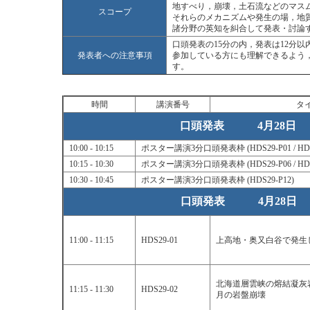
地すべり，崩壊，土石流などのマス
スコープ
それらのメカニズムや発生の場，地
諸分野の英知を糾合して発表・討論
口頭発表の15分の内，発表は12分
発表者への注意事項
参加している方にも理解できるよう
す。
時間
講演番号
タ
口頭発表 4月28日 
10:00 - 10:15
ポスター講演3分口頭発表枠 (HDS29-P01 / HDS29-P0
10:15 - 10:30
ポスター講演3分口頭発表枠 (HDS29-P06 / HDS29-P0
10:30 - 10:45
ポスター講演3分口頭発表枠 (HDS29-P12)
口頭発表 4月28日 
11:00 - 11:15
HDS29-01
上高地・奥又白谷で発生
北海道層雲峡の熔結凝灰岩
11:15 - 11:30
HDS29-02
月の岩盤崩壊