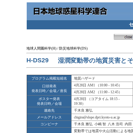
地球人間圏科学(H) / 防災地球科学(DS)
H-DS29
湿潤変動帯の地質災害と
プログラム掲載短縮名
地質ハザード
4月28日 AM1 （10:00 - 10:45）
口頭発表
発表日時／会場／座長
4月28日 AM2 （11:00 - 12:45）
ポスター発表
4月28日 （コアタイム 18:15 -
発表日時／会場
19:30）
連絡先
千木良 雅弘
メールアドレス
chigira@slope.dpri.kyoto-u.ac.jp
コンビーナ
千木良 雅弘 小嶋 智 八木 浩司 内田
変動帯では地震や火山活動による地