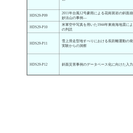
2011年台風12号豪雨による花崗斑岩の斜
HDS29-P09
妙法山の事例―
米軍空中写真を用いた1944年東南海地震に
HDS29-P10
の判読
雪上滑走型地すべりにおける長距離運動の発
HDS29-P11
実験からの洞察
HDS29-P12
斜面災害事例のデータベース化に向けた入力