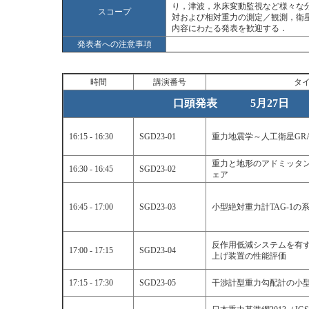
り，津波，氷床変動監視など様々な
スコープ
対および相対重力の測定／観測，衛
内容にわたる発表を歓迎する．
発表者への注意事項
時間
講演番号
タ
口頭発表 5月27日 
16:15 - 16:30
SGD23-01
重力地震学～人工衛星GR
重力と地形のアドミッタ
16:30 - 16:45
SGD23-02
ェア
16:45 - 17:00
SGD23-03
小型絶対重力計TAG-1の
反作用低減システムを有
17:00 - 17:15
SGD23-04
上げ装置の性能評価
17:15 - 17:30
SGD23-05
干渉計型重力勾配計の小