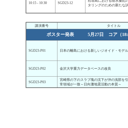
石垣島における陸水擾乱
10:15 - 10:30
SGD23-12
タリングのための新たな
講演番号
タイトル
ポスター発表 5月27日 コア（18
SGD23-P01
日本の離島における新しいジオイド・モデ
SGD23-P02
金沢大学重力データベースの改良
宮崎県の下のスラブ塊の沈下が沖の浅部を
SGD23-P03
常領域が一致～日向灘地震活動の本質～