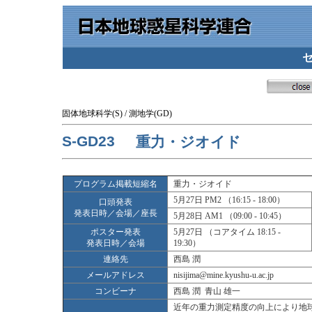
固体地球科学(S) / 測地学(GD)
S-GD23
重力・ジオイド
プログラム掲載短縮名
重力・ジオイド
5月27日 PM2 （16:15 - 18:00）
口頭発表
発表日時／会場／座長
5月28日 AM1 （09:00 - 10:45）
ポスター発表
5月27日 （コアタイム 18:15 -
発表日時／会場
19:30）
連絡先
西島 潤
メールアドレス
nisijima@mine.kyushu-u.ac.jp
コンビーナ
西島 潤 青山 雄一
近年の重力測定精度の向上により地