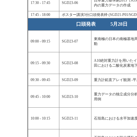
日本重力基準網2013（JG
17:30 - 17:45
SGD23-06
内の重力データの作成
17:45 - 18:00
ポスター講演3分口頭発表枠 (SGD21-P01/SGD21-P0
口頭発表 5月28日 A
東南極の日本の南極基地
09:00 - 09:15
SGD23-07
動
A10絶対重力計を用いた
09:15 - 09:30
SGD23-08
田における二酸化炭素地
09:30 - 09:45
SGD23-09
重力計鉛直アレイ観測 -平成
重力データの独立成分分析: 
09:45 - 10:00
SGD23-10
用例
10:00 - 10:15
SGD23-11
石垣島における水平加速