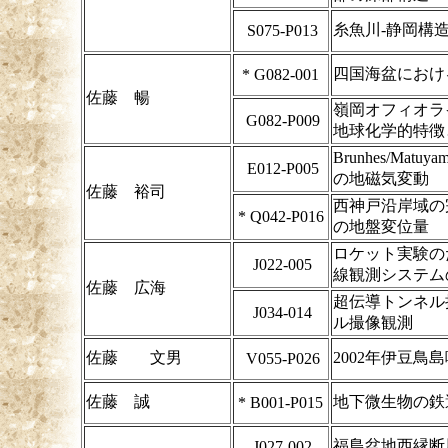
糸魚川-静岡構
S075-P013
四国海盆におけ
*
G082-001
佐藤 暢
嶺岡オフィオラ
G082-P009
地球化学的特徴
Brunhes/M
E012-P005
の地磁気変動
佐藤 裕司
西神戸沿岸域の
*
Q042-P016
の地盤変位量
ロケット実験の
J022-005
線観測システム
佐藤 広海
超伝導トンネル
J034-014
ル撮像観測
佐藤 文男
2002年伊豆鳥
V055-P026
佐藤 誠
地下微生物の鉄
*
B001-P015
福島盆地西縁断
J027-002