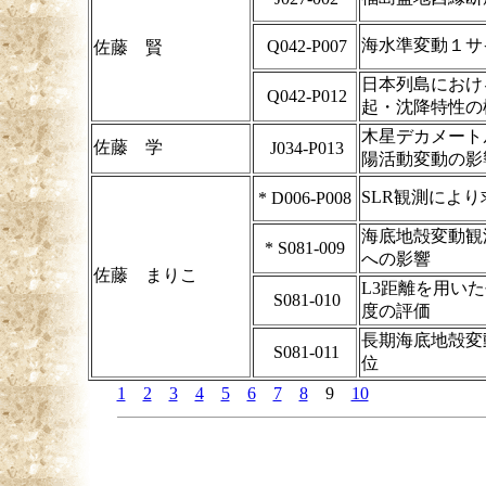
海水準変動１サ
Q042-P007
佐藤 賢
日本列島におけ
Q042-P012
起・沈降特性の
木星デカメート
佐藤 学
J034-P013
陽活動変動の影
SLR観測によ
*
D006-P008
海底地殻変動観
*
S081-009
への影響
佐藤 まりこ
L3距離を用い
S081-010
度の評価
長期海底地殻変
S081-011
位
1
2
3
4
5
6
7
8
9
10