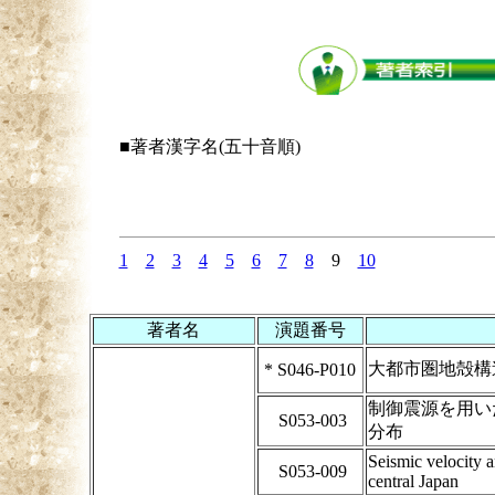
■著者漢字名(五十音順)
1
2
3
4
5
6
7
8
9
10
著者名
演題番号
大都市圏地殻構
*
S046-P010
制御震源を用い
S053-003
分布
Seismic velocity a
S053-009
central Japan