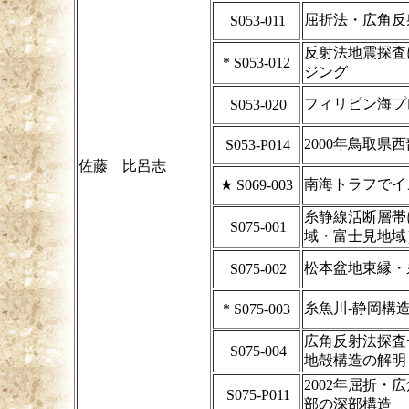
屈折法・広角反
S053-011
反射法地震探査
*
S053-012
ジング
フィリピン海プ
S053-020
2000年鳥取
S053-P014
佐藤 比呂志
南海トラフでイ
★
S069-003
糸静線活断層帯に
S075-001
域・富士見地域
松本盆地東縁・
S075-002
糸魚川-静岡構
*
S075-003
広角反射法探査
S075-004
地殻構造の解明
2002年屈折
S075-P011
部の深部構造