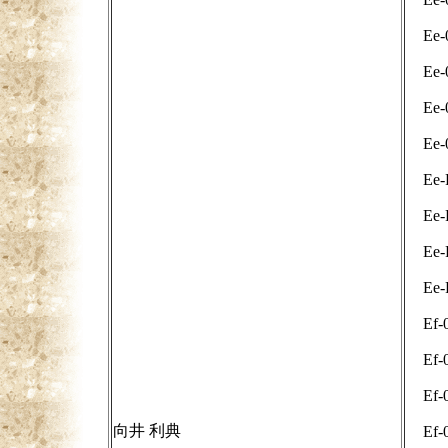
Ee-
Ee-
Ee-
Ee-
Ee-
Ee-
Ee-
Ee-
Ef-
Ef-
Ef-
向井 利典
Ef-