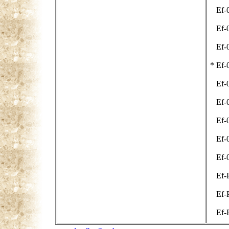
Ef-
Ef-
Ef-
*
Ef-
Ef-
Ef-
Ef-
Ef-
Ef-
Ef-
Ef-
Ef-