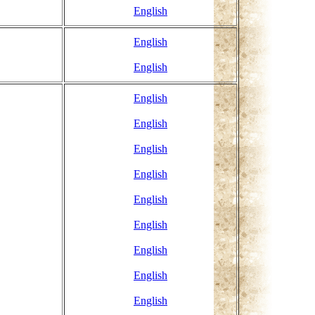
English
English
English
English
English
English
English
English
English
English
English
English