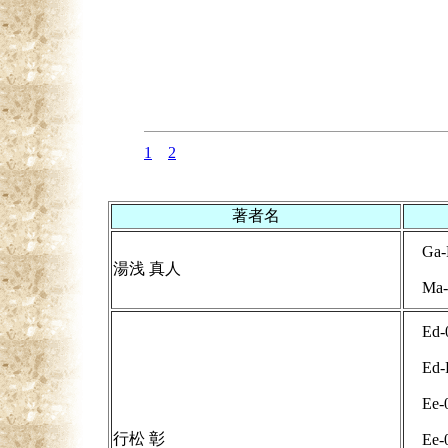
1
2
著者名
Ga-
湯浅 真人
Ma-
Ed-
Ed-
Ee-
行松 彰
Ee-