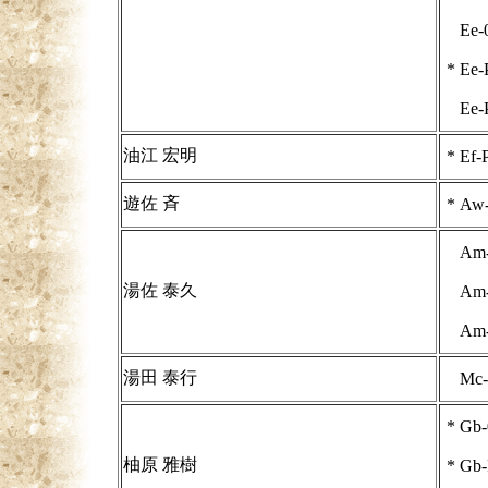
Ee-
*
Ee-
Ee-
油江 宏明
*
Ef-
遊佐 斉
*
Aw-
Am
湯佐 泰久
Am
Am
湯田 泰行
Mc-
*
Gb-
柚原 雅樹
*
Gb-