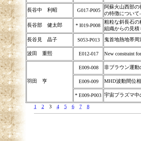
阿蘇火山西部の
長谷中 利昭
G017-P005
の特徴について
粗粒な斜長石の
長谷部 健太郎
*
I019-P008
組織からの見積
長谷見 晶子
鬼首地熱地帯周
S053-P013
波田 重熙
E012-017
New constraint for
非ブラウン運動
E009-008
羽田 亨
MHD波動間位
E009-009
宇宙プラズマ中
*
E009-P003
1
2
3
4
5
6
7
8