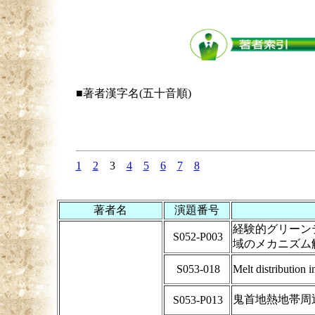
■著者漢字名(五十音順)
1
2
3
4
5
6
7
8
著者名
演題番号
経験的グリーン
S052-P003
域のメカニズム
S053-018
Melt distribution
鬼首地熱地帯周
S053-P013