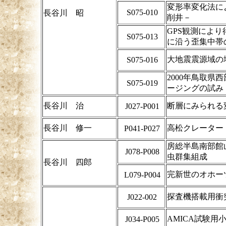
変形率変化法に
S075-010
長谷川 昭
削井－
GPS観測によ
S075-013
に沿う歪集中帯
大地震震源域の
S075-016
2000年鳥取
S075-019
ージングの試み
長谷川 治
断層にみられる
J027-P001
長谷川 修一
高松クレーター
P041-P027
房総半島南部館
J078-P008
虫群集組成
長谷川 四郎
完新世のオホー
L079-P004
探査機搭載用衝
J022-002
AMICA試験用
J034-P005