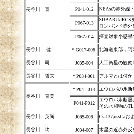
NEAsの赤外線
P041-012
長谷川 直
SUBARU/IRC
P067-013
ロンバンド赤外
探査対象小惑星
P067-014
長谷川 健
北海道東部，阿
*
G017-006
長谷川 司
人工衛星の観察
J035-004
長谷川 哲夫
アルマとは何か
*
P084-001
エウロパの氷断
*
P041-018
長谷川 直美
エウロパ氷断層
P041-P012
その水和物のTL
長谷川 英尚
Cs-137,nss
J085-008
長谷川 均
木星の近赤外反
J034-007