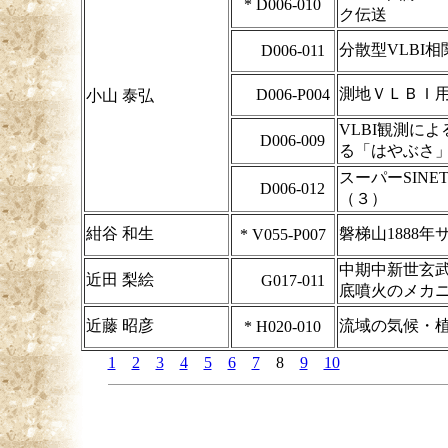
*
D006-010
ク伝送
分散型VLBI
D006-011
測地ＶＬＢＩ
D006-P004
小山 泰弘
VLBI観測に
D006-009
る「はやぶさ
スーパーSIN
D006-012
（３）
紺谷 和生
磐梯山1888
*
V055-P007
中期中新世玄
近田 梨絵
G017-011
底噴火のメカ
近藤 昭彦
流域の気候・
*
H020-010
1
2
3
4
5
6
7
8
9
10