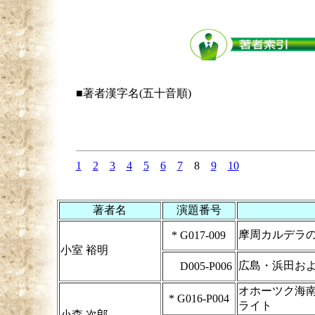
■著者漢字名(五十音順)
1
2
3
4
5
6
7
8
9
10
著者名
演題番号
摩周カルデラ
*
G017-009
小室 裕明
広島・浜田お
D005-P006
オホーツク海
*
G016-P004
ライト
小森 次郎