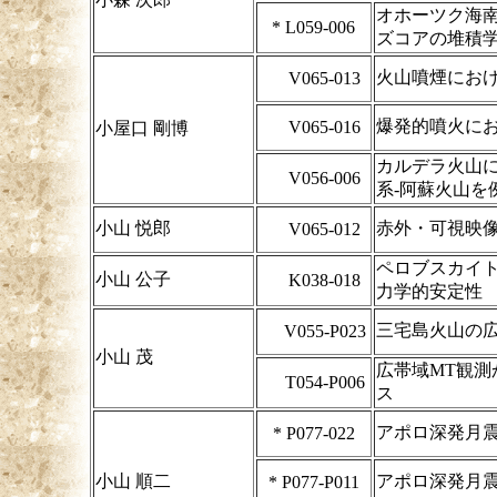
オホーツク海南
*
L059-006
ズコアの堆積
火山噴煙にお
V065-013
爆発的噴火に
V065-016
小屋口 剛博
カルデラ火山
V056-006
系-阿蘇火山を
小山 悦郎
赤外・可視映
V065-012
ペロブスカイト
小山 公子
K038-018
力学的安定性
三宅島火山の広
V055-P023
小山 茂
広帯域MT観
T054-P006
ス
アポロ深発月
*
P077-022
小山 順二
アポロ深発月
*
P077-P011