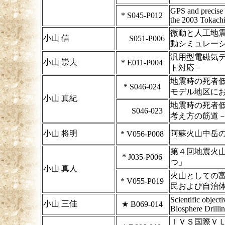
GPS and precise 
*
S045-P012
the 2003 Tokachi
微動と人工地
小山 信
S051-P006
動シミュレー
汎用型電磁気
小山 崇夫
*
E011-P004
ト対応－
地震時の死者
*
S046-024
モデル地区に
小山 真紀
地震時の死者
S046-023
考え方の筋道
小山 将明
阿蘇火山中岳
*
V056-P008
第４回地震火
*
J035-P006
つ」
小山 真人
火山としての
*
V055-P019
民および自治
Scientific object
小山 三佳
★
B069-014
Biosphere Drilli
ＩＶＳ国際Ｖ