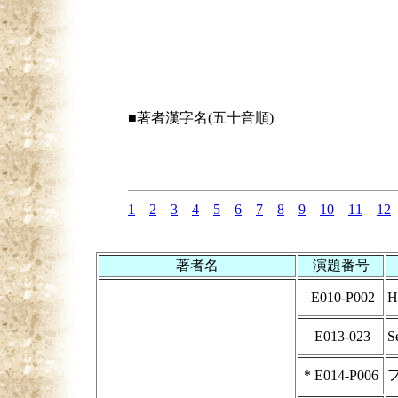
■著者漢字名(五十音順)
1
2
3
4
5
6
7
8
9
10
11
12
著者名
演題番号
E010-P002
H
E013-023
S
*
E014-P006