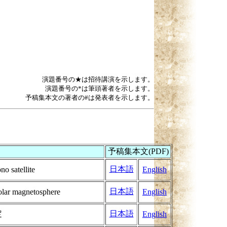
演題番号の★は招待講演を示します。
演題番号の*は筆頭著者を示します。
予稿集本文の著者の#は発表者を示します。
予稿集本文(PDF)
日本語
o satellite
English
日本語
polar magnetosphere
English
定
日本語
English