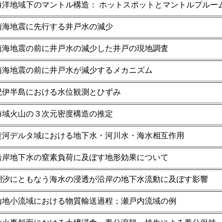
海洋地域下のマントル構造： ホットスポットとマントルプルー
南海地震に先行する井戸水の減少
南海地震の前に井戸水の減少した井戸の現地調査
南海地震の前に井戸水が減少するメカニズム
紀伊半島における水位観測とひずみ
海域火山の３次元密度構造の推定
黄河デルタ域における地下水・河川水・海水相互作用
沿岸地下水の窒素負荷に及ぼす地形効果について
潮汐にともなう海水の浸透が沿岸の地下水流動に及ぼす影響
山地小流域における物質輸送過程；瀬戸内流域の例