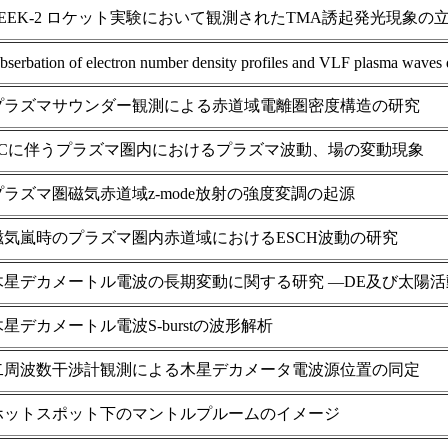
SEEK-2 ロケット実験において観測されたTMA誘起発光現象
bserbation of electron number density profiles and VLF plasma wave
プラズマサウンダー観測による赤道域電離圏密度構造の研究
SCに伴うプラズマ圏内におけるプラズマ波動、場の変動現象
プラズマ圏磁気赤道域z-mode放射の強度変調の起源
磁気嵐時のプラズマ圏内赤道域におけるESCH波動の研究
木星デカメートル電波の長期変動に関する研究 ―DE及び太陽
木星デカメートル電波S-burstの波形解析
二周波数干渉計観測による木星デカメータ電波源位置の同定
ホットスポット下のマントルプルームのイメージ