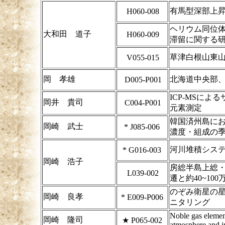
有馬型深部上
H060-008
ヘリウム同位
大和田 道子
H060-009
滞留に関する
草津白根山東
V055-015
岡 孝雄
北海道中央部
D005-P001
ICP-MSに
岡井 貴司
C004-P001
元素測定
韓国済州島に
岡崎 武士
*
J085-006
濃度・組成の
河川堆積シス
*
G016-003
岡崎 浩子
房総半島上総・
L039-002
遷と約40~10
のぞみ衛星の
岡崎 良孝
*
E009-P006
ニタリング
Noble gas element
岡崎 隆司
★
P065-002
atmosphere and in