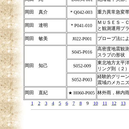
岡田 真介
重力異常急変
*
Q042-003
ＭＵＳＥＳ－
岡田 達明
*
P041-010
と観測運用プ
岡田 敏美
プローブ法に
J022-P001
高密度地震観測
S045-P016
スラブの形状
東北地方太平
岡田 知己
S052-009
リング則（２
経験的グリー
S052-P003
震域のメカニ
岡田 直紀
林外雨，林内
★
H060-P005
1
2
3
4
5
6
7
8
9
10
11
12
13