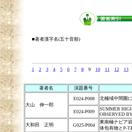
■著者漢字名(五十音順)
1
2
3
4
5
6
7
8
9
10
11
12
13
著者名
演題番号
北極域中間圏に
E024-P008
大山 伸一郎
SUMMER HIGH
E024-P009
OBSERVED BY
東南極ナピア岩
大和田 正明
G025-P004
体包有物とP-T