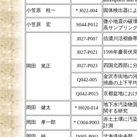
小笠原 桂一
固体検出器による
*
J022-004
微小地震の破
小笠原 宏
S044-P012
高サンプリン
信濃川活褶曲帯
J027-P007
1596年慶長
J027-P021
四国北西部に
J027-P023
岡田 篤正
金沢市街地の
Q042-005
撓曲の上下平
京都盆地にお
Q042-P015
地下水汚染物
岡田 健太
*
H020-014
関する研究
赤土土壌に汚染
岡田 孝一郎
*
C004-P003
計測
岡田 純
北海道中央部
D005-P001