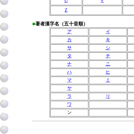
U
V
Z
■
著者漢字名（五十音順）
ア
イ
カ
キ
サ
シ
タ
チ
ナ
ニ
ハ
ヒ
マ
ミ
ヤ
ラ
リ
ワ
ン