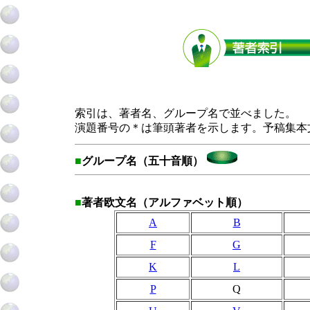
索引は、著者名、グループ名で並べました。
演題番号の＊は筆頭著者を示します。予稿集本
■
グループ名（五十音順）
■
著者欧文名（アルファベット順）
A
B
F
G
K
L
P
Q